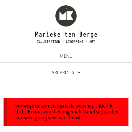
MENU
ART PRINTS
Vanwege de zomerstop is de webshop tijdelijk
dicht. Excuus voor het ongemak. Vanaf september
zijn we u graag weer van dienst.