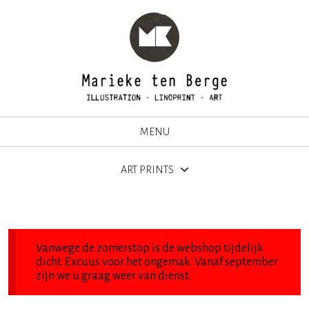
MENU
ART PRINTS
Vanwege de zomerstop is de webshop tijdelijk
dicht. Excuus voor het ongemak. Vanaf september
zijn we u graag weer van dienst.