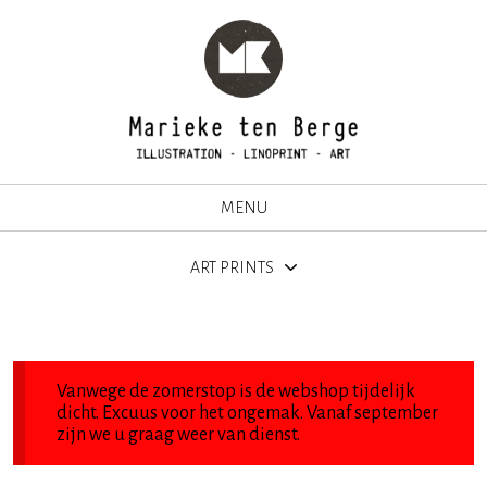
MENU
ART PRINTS
Vanwege de zomerstop is de webshop tijdelijk
dicht. Excuus voor het ongemak. Vanaf september
zijn we u graag weer van dienst.