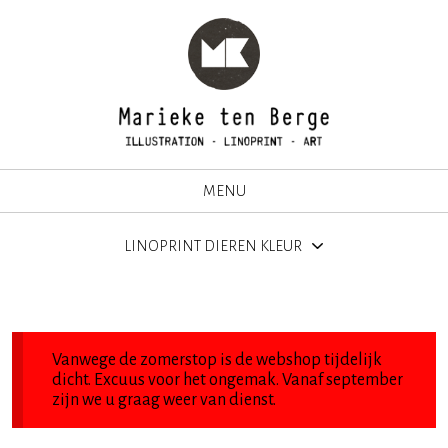
MENU
LINOPRINT DIEREN KLEUR
Vanwege de zomerstop is de webshop tijdelijk
dicht. Excuus voor het ongemak. Vanaf september
zijn we u graag weer van dienst.