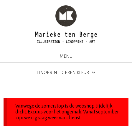
MENU
LINOPRINT DIEREN KLEUR
Vanwege de zomerstop is de webshop tijdelijk
dicht. Excuus voor het ongemak. Vanaf september
zijn we u graag weer van dienst.