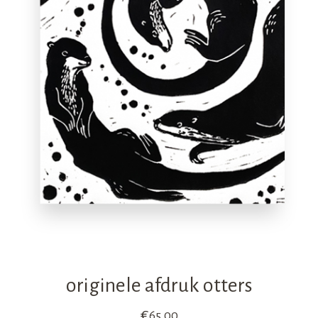
originele afdruk otters
€
65,00