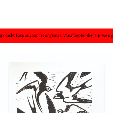
jk dicht. Excuus voor het ongemak. Vanaf september zijn we u g