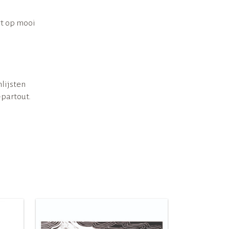
rt op mooi
lijsten
-partout.