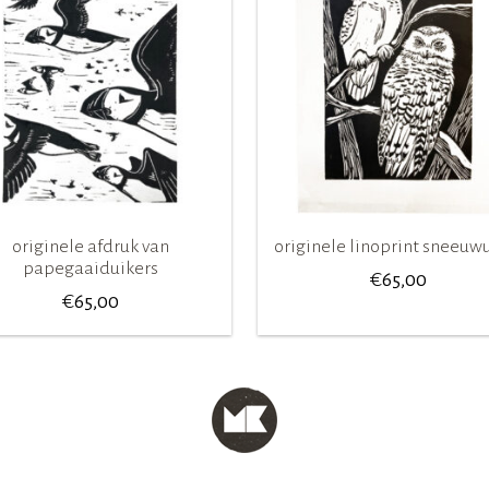
originele afdruk van
originele linoprint sneeuw
papegaaiduikers
€
65,00
€
65,00