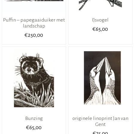
Puffin – papegaaiduiker met
IJsvogel
landschap
€
65,00
€
250,00
Bunzing
originele linoprint Jan van
Gent
€
65,00
€
75,00