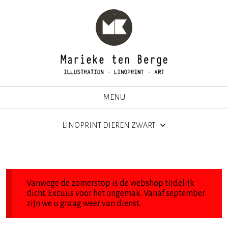
MENU
LINOPRINT DIEREN ZWART
Vanwege de zomerstop is de webshop tijdelijk
dicht. Excuus voor het ongemak. Vanaf september
zijn we u graag weer van dienst.