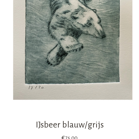
IJsbeer blauw/grijs
€
75,00