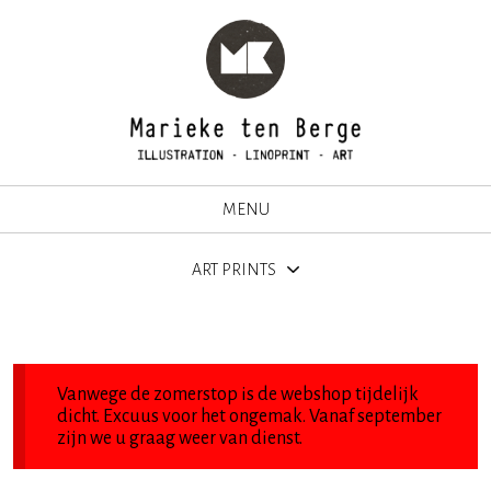
MENU
ART PRINTS
Vanwege de zomerstop is de webshop tijdelijk
dicht. Excuus voor het ongemak. Vanaf september
zijn we u graag weer van dienst.