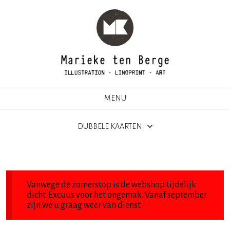
MENU
DUBBELE KAARTEN
Vanwege de zomerstop is de webshop tijdelijk
dicht. Excuus voor het ongemak. Vanaf september
zijn we u graag weer van dienst.