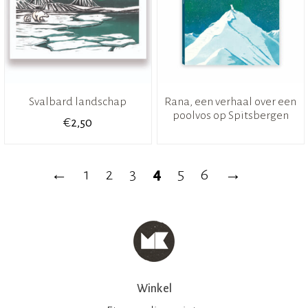
Svalbard landschap
Rana, een verhaal over een
poolvos op Spitsbergen
€
2,50
←
1
2
3
4
5
6
→
Winkel